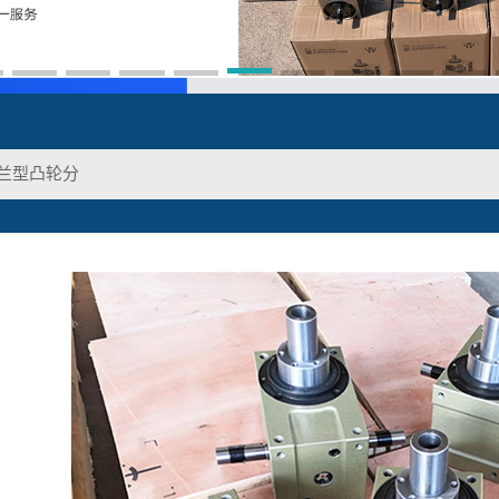
法兰型凸轮分