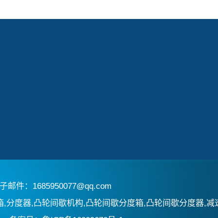
子邮件：1685950077@qq.com
,分度器,凸轮间歇机构,凸轮间歇分度箱,凸轮间歇分度器,减