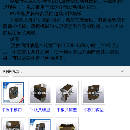
减速传动发动机与螺旋减速传动发动机连接，有轻微的后
退现象，时规皮带用于减速传动发动机的传动。
PU平板共轭分割器的超载保护机械
为避免意外和机械的损坏，增加其安全性，有必要安装超
载保护机械。请把机械的转矩设定到合适的数值，在出力轴
的后面安装机械。
保养
更换润滑油是在装置工作了500-1000小时（2-4个月）
后。不管使用条件如何，任一种润滑油都会降低其润滑效
果，可以需要作定期换油保养。
相关信息：
平压平模切...
平板共轭型
平板共轭型
平板共轭型