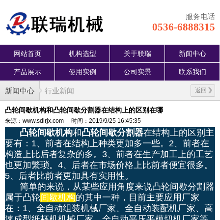
服务电话
0536-6888315
网站首页
机构选型
关于联瑞
新闻中心
产品展示
使用实例
公司实景
联系我们
新闻中心
行业新闻
返回
凸轮间歇机构和凸轮间歇分割器在结构上的区别在哪
来源：www.sdlrjx.com
时间：2019/9/25 16:45:35
凸
轮间歇机构
和
凸轮间歇分割器
在结构上的区别主
要有：1、前者在结构上种类更加多一些。2、前者在
构造上比后者复杂的多。3、前者在生产加工上的工艺
也更加繁琐。4、后者在市场价格上比前者便宜很多。
5、后者比前者更加具有实用性。
简单的来说，从某些应用角度来说凸轮间歇分割器
属于凸轮
间歇机构
的其中一种，目前主要应用厂家
在：1、全自动组装机械厂家、全自动装配机厂家、高
速成型纸杯机机械厂家、全自动平压平模切机厂家等