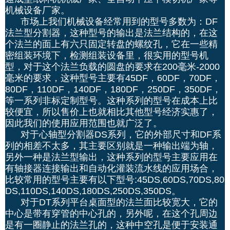
机械设备厂家。
市场上我们机械设备经常用到的型号多数为：DF
法兰型分割器，这种型号的输出是法兰结构的，在这
个法兰的面上有六只固定转盘的螺纹孔，它在一些精
密组装环境下，检测组装设备里，很实用的型号机
型，对于这个法兰负载的圆盘的要求在200毫米-2000
毫米的要求，这种型号主要有45DF，60DF，70DF，
80DF，110DF，140DF，180DF，250DF，350DF，
等一系列非标定制型号。这种系列的型号在成本上比
较便宜，所以售价上也就相比其他型号经济实惠了，
因此我们的使用应用范围也就广泛了。
对于心轴型分割器DS系列，它的外部尺寸和DF系
列的相差不太多，其主要区别就是一种输出端为轴，
另外一种是法兰型输出，这种系列的型号主要应用在
有轴接器连接输出和自动化灌装流水线的应用场合，
比较常用的型号主要有以下型号:45DS,60DS,70DS,80
DS,110DS,140DS,180DS,250DS,350DS。
对于DT系列平台桌面型的法兰面比较宽大，它的
中心是带有穿管的中心孔的，另外呢，在这个孔周边
是有一圈静止的法兰孔的，这种中空孔是便于安装通