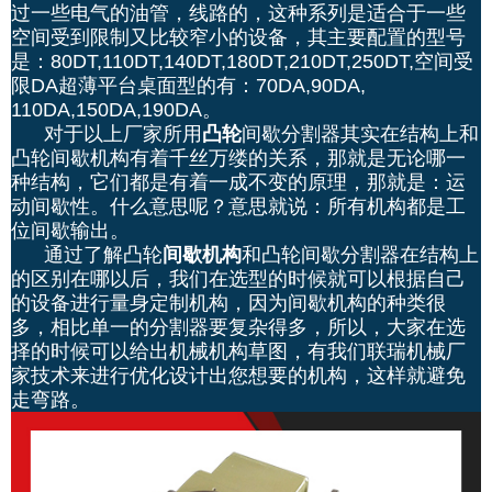
过一些电气的油管，线路的，这种系列是适合于一些
空间受到限制又比较窄小的设备，其主要配置的型号
是：80DT,110DT,140DT,180DT,210DT,250DT,空间受
限DA超薄平台桌面型的有：70DA,
90DA,
110DA,150DA,190DA。
对于以上厂家所用
凸轮
间歇分割器其实在结构上和
凸轮间歇机构有着千丝万缕的关系，那就是无论哪一
种结构，它们都是有着一成不变的原理，那就是：运
动间歇性。什么意思呢？意思就说：所有机构都是工
位间歇输出。
通过了解凸轮
间歇机构
和凸轮间歇分割器在结构上
的区别在哪以后，我们在选型的时候就可以根据自己
的设备进行量身定制机构，因为间歇机构的种类很
多，相比单一的分割器要复杂得多，所以，大家在选
择的时候可以给出机械机构草图，有我们联瑞机械厂
家技术来进行优化设计出您想要的机构，这样就避免
走弯路。