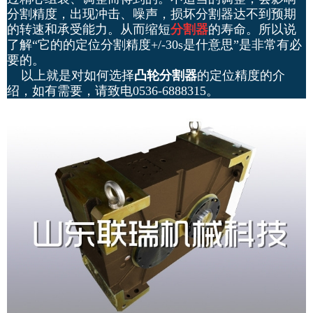
分割精度，出现冲击、噪声，损坏分割器达不到预期
的转速和承受能力。从而缩短
分割器
的寿命。所以说
了解“它的的定位分割精度+/-30s是什意思”是非常有必
要的。
以上就是对如何选择
凸轮分割器
的定位精度的介
绍，如有需要，请致电0536-6888315。