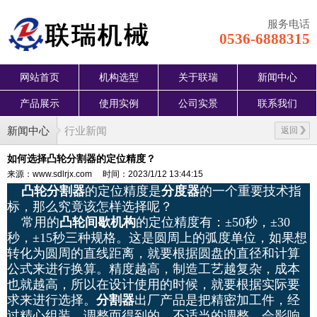
服务电话
0536-6888315
网站首页
机构选型
关于联瑞
新闻中心
产品展示
使用实例
公司实景
联系我们
新闻中心
行业新闻
返回
如何选择凸轮分割器的定位精度？
来源：www.sdlrjx.com
时间：2023/1/12 13:44:15
凸轮分割器
的定位精度是
分度器
的一个重要技术指
标，那么究竟该怎样选择呢？
常用的
凸轮间歇机构
的定位精度有：±50秒，±30
秒，±15秒三种规格。这是圆周上的弧度单位，如果想
转化为圆周的直线距离，就要根据圆盘的直径和计算
公式来进行换算。精度越高，制造工艺越复杂，成本
也就越高，所以在设计使用的时候，就要根据实际要
求来进行选择。
分割器
出厂产品是把精密加工件，经
过精心组装、调整而得到的。不适当的调整，会影响