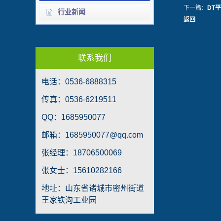
下一篇：
DT
行业新闻
返回
联系我们
电话：0536-6888315
传真：0536-6219511
QQ：1685950077
邮箱：1685950077@qq.com
张经理：18706500069
张女士：15610282166
地址：山东省诸城市密州街道
王家铁沟工业园