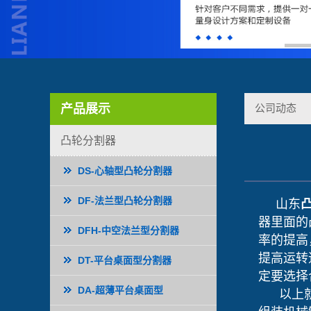
产品展示
公司动态
凸轮分割器
DS-心轴型凸轮分割器
DF-法兰型凸轮分割器
山东
器里面的
DFH-中空法兰型分割器
率的提高
提高运转
DT-平台桌面型分割器
定要选择
DA-超薄平台桌面型
以上就