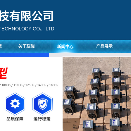
技有限公司
 TECHNOLOGY CO。,LTD
型
关于联瑞
产品展示
新闻中心