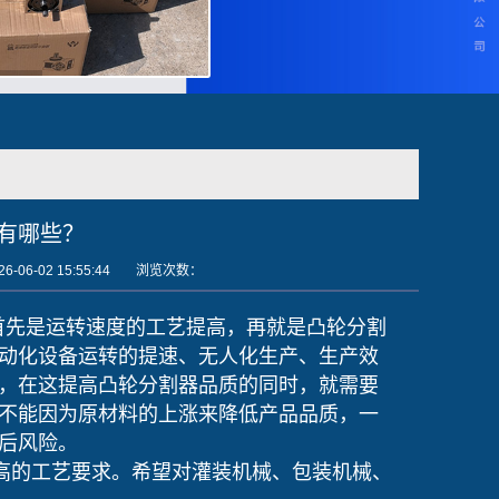
有哪些？
-06-02 15:55:44
浏览次数：
首先是运转速度的工艺提高，再就是凸轮分割
动化设备运转的提速、无人化生产、生产效
，在这提高凸轮分割器品质的同时，就需要
不能因为原材料的上涨来降低产品品质，一
后风险。
高的工艺要求。希望对灌装机械、包装机械、